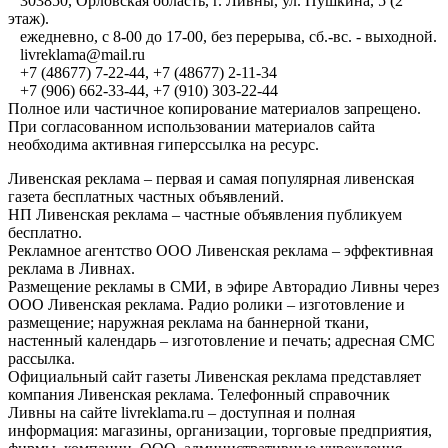
303850, Орловская область, г. Ливны, ул. Пушкина, 5 (2
этаж).
ежедневно, с 8-00 до 17-00, без перерыва, сб.-вс. - выходной.
livreklama@mail.ru
+7 (48677) 7-22-44, +7 (48677) 2-11-34
+7 (906) 662-33-44, +7 (910) 303-22-44
Полное или частичное копирование материалов запрещено.
При согласованном использовании материалов сайта
необходима активная гиперссылка на ресурс.
Ливенская реклама – первая и самая популярная ливенская
газета бесплатных частных объявлений.
НП Ливенская реклама – частные объявления публикуем
бесплатно.
Рекламное агентство ООО Ливенская реклама – эффективная
реклама в Ливнах.
Размещение рекламы в СМИ, в эфире Авторадио Ливны через
ООО Ливенская реклама. Радио ролики – изготовление и
размещение; наружная реклама на баннерной ткани,
настенный календарь – изготовление и печать; адресная СМС
рассылка.
Официальный сайт газеты Ливенская реклама представляет
компания Ливенская реклама. Телефонный справочник
Ливны на сайте livreklama.ru – доступная и полная
информация: магазины, организации, торговые предприятия,